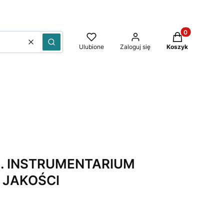
Produkty w kos
Wyczyść
Szukaj
Ulubione
Zaloguj się
Koszyk
QM. INSTRUMENTARIUM
 JAKOŚCI