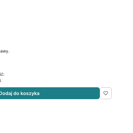
tawy.
ść:
ć
Dodaj do koszyka