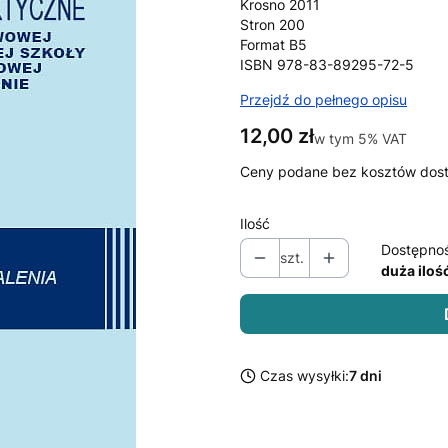
Krosno 2011
Stron 200
Format B5
ISBN 978-83-89295-72-5
Przejdź do pełnego opisu
Cena
12,00 zł
w tym 5% VAT
w tym
5%
VAT
Ceny podane bez kosztów dos
Ilość
Dostępno
szt.
duża iloś
Czas wysyłki:
7 dni