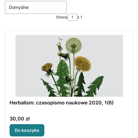
Domyślne
Strona
z 1
Herbalism: czasopismo naukowe 2020, 1(6)
Cena
30,00 zł
Do koszyka