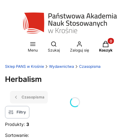
Produkty w koszy
Otwórz wyszukiwarkę
Menu
Szukaj
Zaloguj się
Koszyk
Sklep PANS w Krośnie
Wydawnictwa
Czasopisma
Herbalism
Czasopisma
Filtry
Produkty:
3
Lista produktów
Sortowanie: