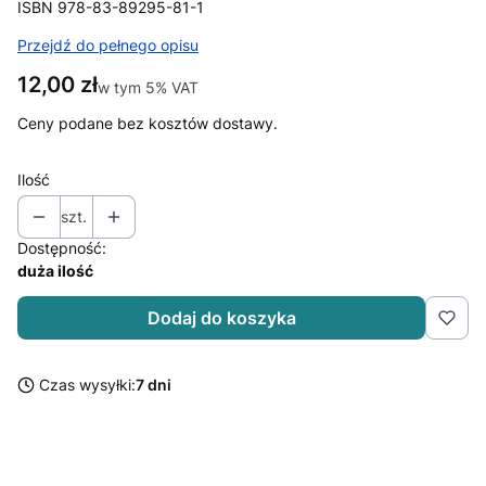
ISBN 978-83-89295-81-1
Przejdź do pełnego opisu
Cena
12,00 zł
w tym 5% VAT
w tym
5%
VAT
Ceny podane bez kosztów dostawy.
Ilość
szt.
Dostępność:
duża ilość
Dodaj do koszyka
Czas wysyłki:
7 dni