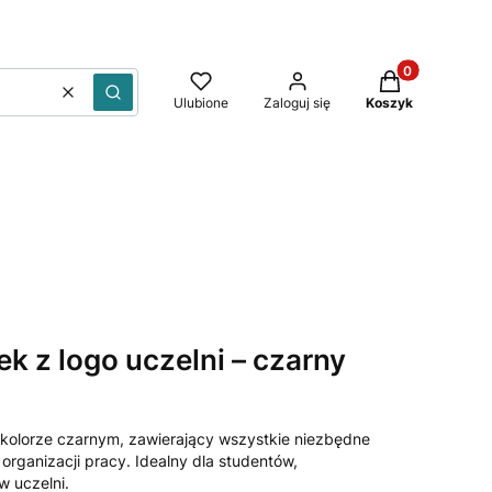
Produkty w kos
Wyczyść
Szukaj
Ulubione
Zaloguj się
Koszyk
k z logo uczelni – czarny
 kolorze czarnym, zawierający wszystkie niezbędne
 organizacji pracy. Idealny dla studentów,
 uczelni.