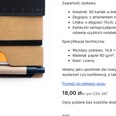
Zawartość zestawu:
Notatnik: 60 kartek w lini
Długopis: z atramentem n
Linijka: o długości 15cm,
Karteczki samoprzylepne:
robienia szybkich notate
Specyfikacja techniczna:
Wymiary zestawu: 14,8 x 
Materiał: papier 60 g/m², 
Kolor: czarny
Idealny jako upominek dla now
wydarzeń czy konferencji, a t
Przejdź do pełnego opisu
Cena
18,00 zł
w tym 23% VAT
w tym
23%
VAT
Ceny podane bez kosztów dos
Ilość