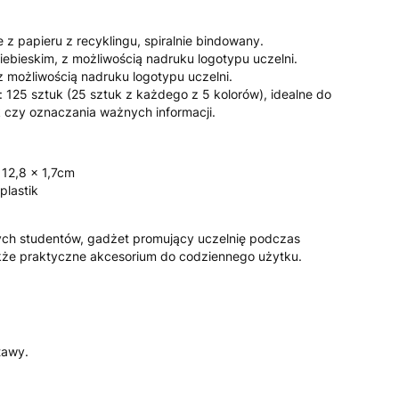
e z papieru z recyklingu, spiralnie bindowany.
iebieskim, z możliwością nadruku logotypu uczelni.
 z możliwością nadruku logotypu uczelni.
 125 sztuk (25 sztuk z każdego z 5 kolorów), idealne do
k czy oznaczania ważnych informacji.
12,8 x 1,7cm
plastik
ych studentów, gadżet promujący uczelnię podczas
akże praktyczne akcesorium do codziennego użytku.
tawy.