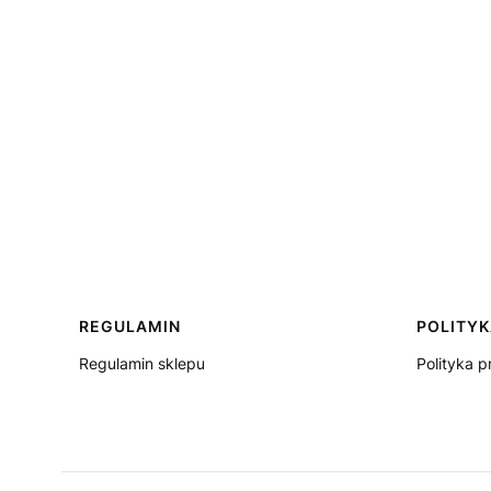
Linki w stopce
REGULAMIN
POLITY
Regulamin sklepu
Polityka p