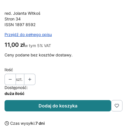
red. Jolanta Witkoś
Stron 34
ISSN 1897 8592
Przejdź do pełnego opisu
Cena
11,00 zł
w tym 5% VAT
w tym
5%
VAT
Ceny podane bez kosztów dostawy.
Ilość
szt.
Dostępność:
duża ilość
Dodaj do koszyka
Czas wysyłki:
7 dni