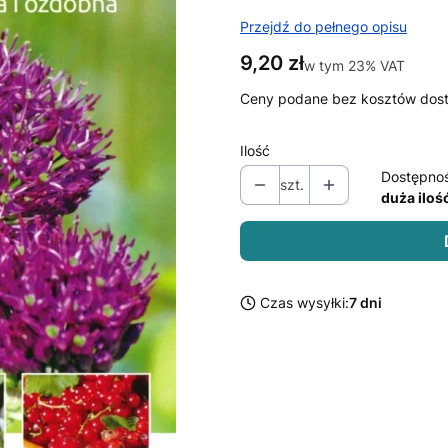
Przejdź do pełnego opisu
Cena
9,20 zł
w tym 23% VAT
w tym
23%
VAT
Ceny podane bez kosztów dos
Ilość
Dostępno
szt.
duża iloś
Czas wysyłki:
7 dni