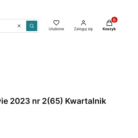
Produkty w kos
Wyczyść
Szukaj
Ulubione
Zaloguj się
Koszyk
ie 2023 nr 2(65) Kwartalnik