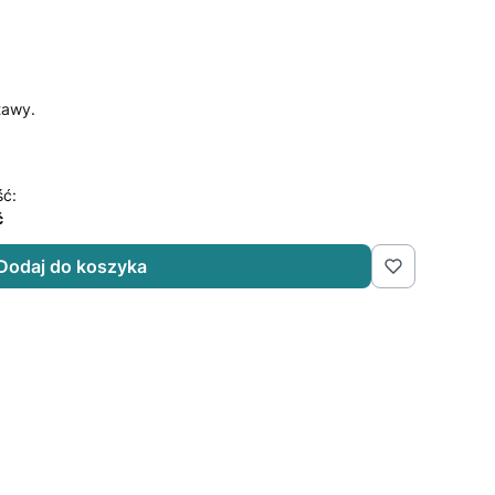
tawy.
ść:
ć
Dodaj do koszyka