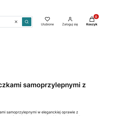
Produkty w kos
Wyczyść
Szukaj
Ulubione
Zaloguj się
Koszyk
eczkami samoprzylepnymi z
kami samoprzylepnymi w eleganckiej oprawie z