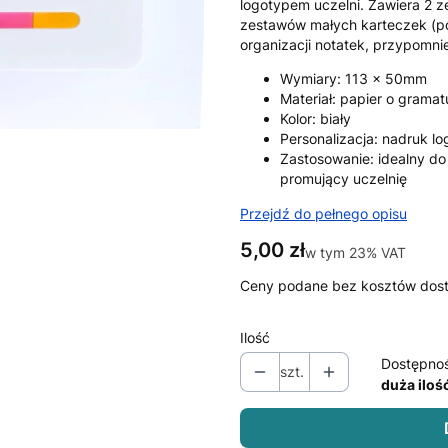
logotypem uczelni. Zawiera 2 z
zestawów małych karteczek (po
organizacji notatek, przypomni
Wymiary: 113 x 50mm
Materiał: papier o grama
Kolor: biały
Personalizacja: nadruk lo
Zastosowanie: idealny do
promujący uczelnię
Przejdź do pełnego opisu
Cena
5,00 zł
w tym 23% VAT
w tym
23%
VAT
Ceny podane bez kosztów dos
Ilość
Dostępno
szt.
duża iloś