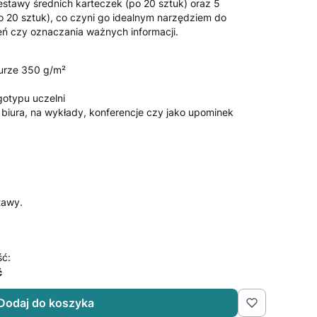
estawy średnich karteczek (po 20 sztuk) oraz 5
 20 sztuk), co czyni go idealnym narzędziem do
eń czy oznaczania ważnych informacji.
turze 350 g/m²
gotypu uczelni
 biura, na wykłady, konferencje czy jako upominek
tawy.
ść:
ć
Dodaj do koszyka