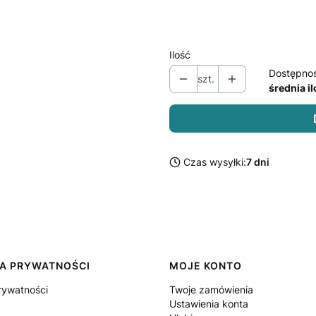
Czarny
Czerwony
Ilość
Dostępno
szt.
średnia i
Czas wysyłki:
7 dni
KA PRYWATNOŚCI
MOJE KONTO
rywatności
Twoje zamówienia
Ustawienia konta