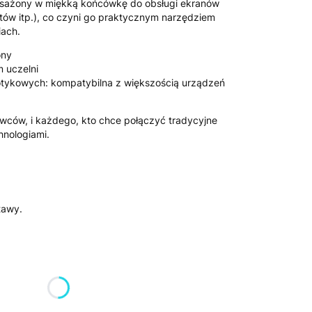
sażony w miękką końcówkę do obsługi ekranów
tów itp.), co czyni go praktycznym narzędziem
iach.
ony
 uczelni
tykowych: kompatybilna z większością urządzeń
wców, i każdego, kto chce połączyć tradycyjne
nologiami.
tawy.
żnić się ceną