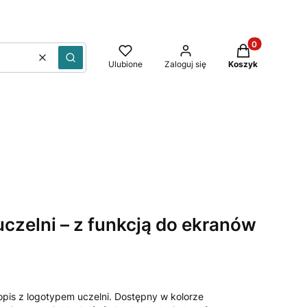
Produkty w kos
Wyczyść
Szukaj
Ulubione
Zaloguj się
Koszyk
uczelni – z funkcją do ekranów
gopis z logotypem uczelni. Dostępny w kolorze