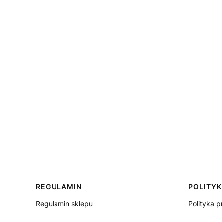
Linki w stopce
REGULAMIN
POLITY
Regulamin sklepu
Polityka p