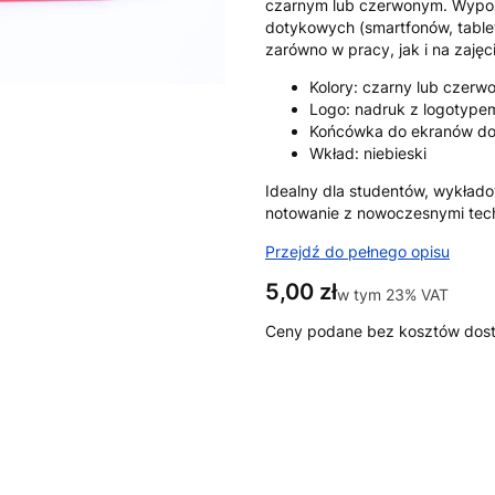
czarnym lub czerwonym. Wypo
dotykowych (smartfonów, table
zarówno w pracy, jak i na zajęc
Kolory: czarny lub czerw
Logo: nadruk z logotypem
Końcówka do ekranów do
Wkład: niebieski
Idealny dla studentów, wykłado
notowanie z nowoczesnymi tech
Przejdź do pełnego opisu
Cena
5,00 zł
w tym 23% VAT
w tym
23%
VAT
Ceny podane bez kosztów dos
Wybierz wariant produktu:
Poszczególne warianty mogą ró
*
Kolor